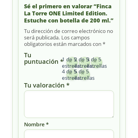
Sé el primero en valorar “Finca
La Torre ONE Limited Edition.
Estuche con botella de 200 ml.”
Tu dirección de correo electrónico no
será publicada.
Los campos
obligatorios están marcados con
*
Tu
1 de 5
2 de 5
3 de 5
puntuación
*
estrellas
estrellas
estrellas
4 de 5
5 de 5
estrellas
estrellas
Tu valoración
*
Nombre
*