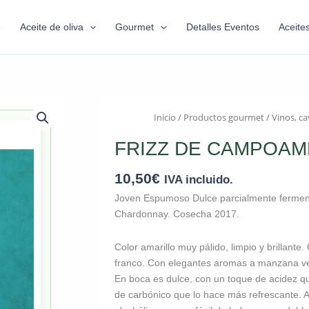
6
Aceite de oliva
Gourmet
Detalles Eventos
Aceite
Inicio
/
Productos gourmet
/
Vinos, ca
FRIZZ DE CAMPOA
10,50
€
IVA incluido.
Joven Espumoso Dulce parcialmente fermenta
Chardonnay. Cosecha 2017.
Color amarillo muy pálido, limpio y brillante
franco. Con elegantes aromas a manzana verde
En boca es dulce, con un toque de acidez qu
de carbónico que lo hace más refrescante. Al