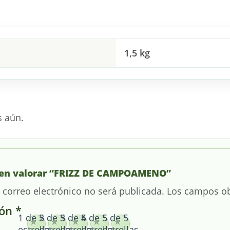
1,5 kg
s aún.
o en valorar “FRIZZ DE CAMPOAMENO”
 correo electrónico no será publicada.
Los campos ob
ión
*
1 de 5
2 de 5
3 de 5
4 de 5
5 de 5
estrellas
estrellas
estrellas
estrellas
estrellas