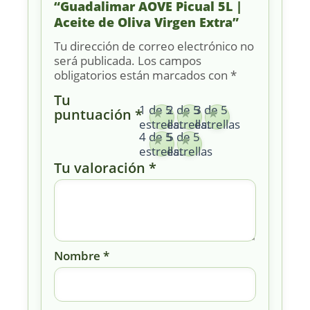
“Guadalimar AOVE Picual 5L |
Aceite de Oliva Virgen Extra”
Tu dirección de correo electrónico no
será publicada.
Los campos
obligatorios están marcados con
*
Tu
1 de 5
2 de 5
3 de 5
puntuación
*
estrellas
estrellas
estrellas
4 de 5
5 de 5
estrellas
estrellas
Tu valoración
*
Nombre
*