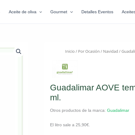
6
Aceite de oliva
Gourmet
Detalles Eventos
Aceite
Inicio
/
Por Ocasión
/
Navidad
/ Guadal
Guadalimar AOVE temp
ml.
Otros productos de la marca:
Guadalimar
El litro sale a
25,90
€
.