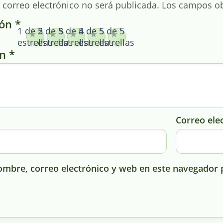
 correo electrónico no será publicada.
Los campos ob
ión
*
1 de 5
2 de 5
3 de 5
4 de 5
5 de 5
estrellas
estrellas
estrellas
estrellas
estrellas
ón
*
Correo ele
mbre, correo electrónico y web en este navegador 