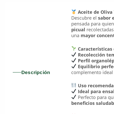
Aceite de Oliva
Descubre el
sabor 
pensada para quien
picual
recolectadas
una
mayor concent
Características
Recolección te
Perfil organolé
Equilibrio perfe
complemento ideal p
Descripción
Uso recomenda
Ideal para ensa
Perfecto para qu
beneficios saludab