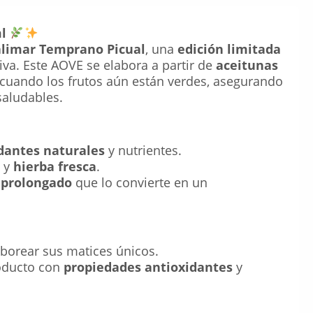
l
alimar Temprano Picual
, una
edición limitada
iva. Este AOVE se elabora a partir de
aceitunas
a, cuando los frutos aún están verdes, asegurando
aludables.
dantes naturales
y nutrientes.
y
hierba fresca
.
 prolongado
que lo convierte en un
borear sus matices únicos.
oducto con
propiedades antioxidantes
y