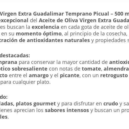
 Virgen Extra Guadalimar Temprano Picual – 500 m
excepcional
del
Aceite de Oliva Virgen Extra Guad
es buscan la
excelencia
en cada gota de aceite de ol
 en su
momento óptimo
, al principio de la cosech
ración de antioxidantes naturales
y propiedades s
 destacadas:
mprana
para conservar la mayor cantidad de
antioxi
ptico sobresaliente
con notas de
tomate
,
almendra
cto
entre el
amargo
y el
picante
, con un
retrogusto
ara cualquier plato.
do:
ladas, platos gourmet
y para disfrutar en
crudo
y sa
ienes aprecian los
sabores intensos
y buscan un pr
les
.