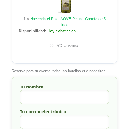
AOVE
Picual.
Garrafa
1
×
Hacienda el Palo. AOVE Picual. Garrafa de 5
de
Litros.
5
Hay existencias
Disponibilidad:
Litros.
33,97
€
IVA incluido.
Reserva para tu evento todas las botellas que necesites
Tu nombre
Tu correo electrónico