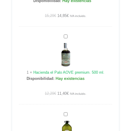
Hay existencias
Disponibilidad:
15,29
€
14,85
€
IVA incluido.
Hacienda
el
Palo
AOVE
premium.
500
1
×
Hacienda el Palo AOVE premium. 500 ml.
ml.
Hay existencias
Disponibilidad:
12,29
€
11,40
€
IVA incluido.
Hacienda
el
Palo.