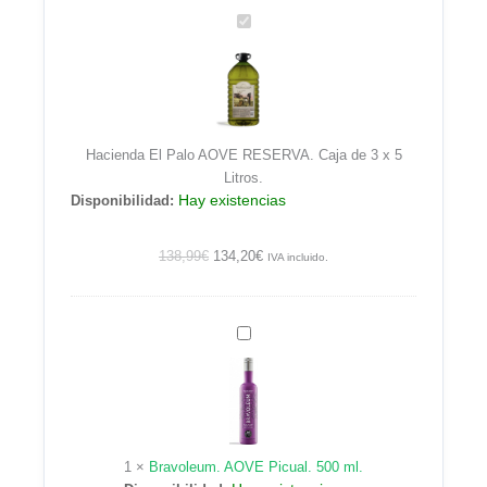
Hacienda
El
Palo
AOVE
RESERVA.
Caja
Hacienda El Palo AOVE RESERVA. Caja de 3 x 5
de
Litros.
3
Hay existencias
Disponibilidad:
x
5
Litros.
138,99
€
134,20
€
IVA incluido.
Bravoleum.
AOVE
Picual.
500
ml.
1
×
Bravoleum. AOVE Picual. 500 ml.