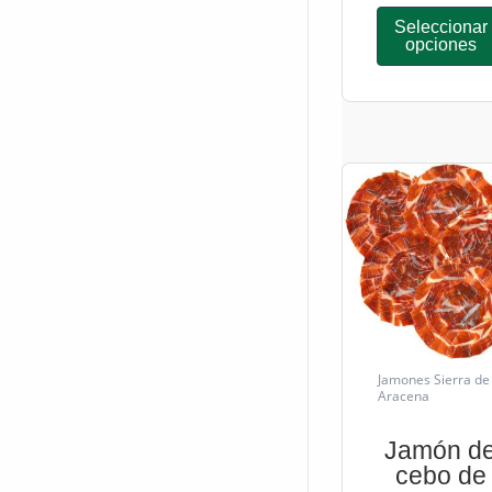
Seleccionar
opciones
Jamones Sierra de
Aracena
Jamón d
cebo de