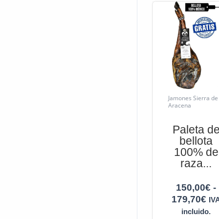
Jamones Sierra de
Aracena
Paleta d
bellota
100% de
raza...
150,00
€
-
179,70
€
IV
incluido.