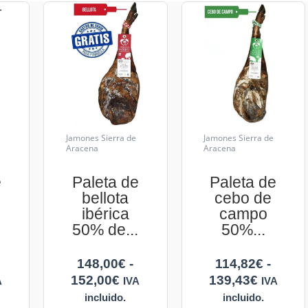
Jamones Sierra de
Jamones Sierra de
Aracena
Aracena
e
Paleta de
Paleta de
bellota
cebo de
ibérica
campo
50% de...
50%...
148,00
€
-
114,82
€
-
152,00
€
139,43
€
A
IVA
IVA
incluido.
incluido.