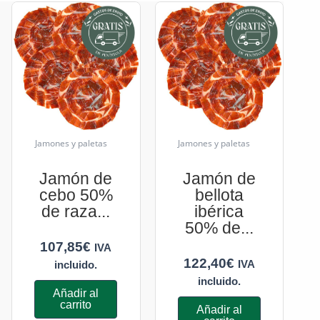
Jamones y paletas
Jamones y paletas
Jamón de
Jamón de
cebo 50%
bellota
de raza...
ibérica
50% de...
107,85
€
IVA
122,40
€
IVA
incluido.
incluido.
Añadir al
carrito
Añadir al