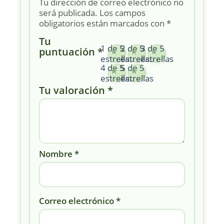
Tu dirección de correo electrónico no
será publicada.
Los campos
obligatorios están marcados con
*
Tu
1 de 5
2 de 5
3 de 5
puntuación
*
estrellas
estrellas
estrellas
4 de 5
5 de 5
estrellas
estrellas
Tu valoración
*
Nombre
*
Correo electrónico
*