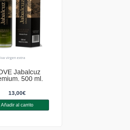
liva virgen extra
OVE Jabalcuz
emium. 500 ml.
13,00
€
Añadir al carrito