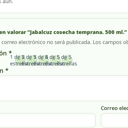
s aún.
 en valorar “Jabalcuz cosecha temprana. 500 ml.”
 correo electrónico no será publicada.
Los campos ob
ión
*
1 de 5
2 de 5
3 de 5
4 de 5
5 de 5
estrellas
estrellas
estrellas
estrellas
estrellas
ón
*
Correo ele