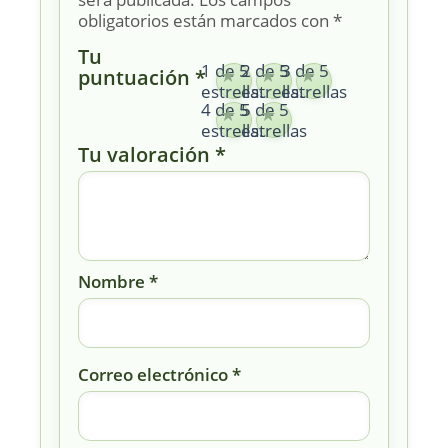
obligatorios están marcados con
*
Tu
1 de 5
2 de 5
3 de 5
puntuación
*
estrellas
estrellas
estrellas
4 de 5
5 de 5
estrellas
estrellas
Tu valoración
*
Nombre
*
Correo electrónico
*