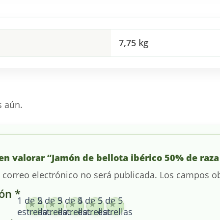
7,75 kg
s aún.
en valorar “Jamón de bellota ibérico 50% de raza 
 correo electrónico no será publicada.
Los campos ob
ión
*
1 de 5
2 de 5
3 de 5
4 de 5
5 de 5
estrellas
estrellas
estrellas
estrellas
estrellas