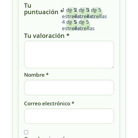
Tu
1 de 5
2 de 5
3 de 5
puntuación
*
estrellas
estrellas
estrellas
4 de 5
5 de 5
estrellas
estrellas
Tu valoración
*
Nombre
*
Correo electrónico
*