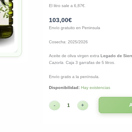
valoración
de un cliente
El litro sale a
6,87
€
.
103,00
€
Envío gratuito en Peninsula
Cosecha: 2025/2026
Aceite de oliva virgen extra
Legado de Sier
Cazorla.
Caja 3 garrafas de 5 litros.
Envío gratis a la península.
Disponibilidad:
Hay existencias
-
+