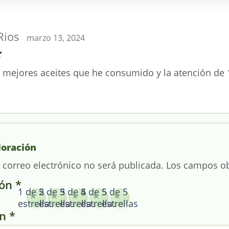
Rios
marzo 13, 2024
n
 mejores aceites que he consumido y la atención de 
loración
 correo electrónico no será publicada.
Los campos ob
ión
*
1 de 5
2 de 5
3 de 5
4 de 5
5 de 5
estrellas
estrellas
estrellas
estrellas
estrellas
ón
*