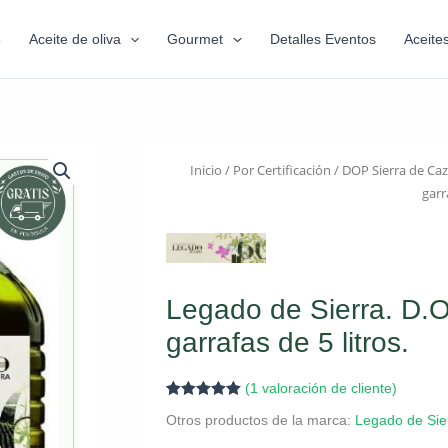
6
Aceite de oliva
Gourmet
Detalles Eventos
Aceite
Inicio
/
Por Certificación
/
DOP Sierra de Caz
garr
Legado de Sierra. D.O
garrafas de 5 litros.
(
1
valoración de cliente)
Valorado con
1
Otros productos de la marca:
Legado de Sie
5.00
de 5 en
base a