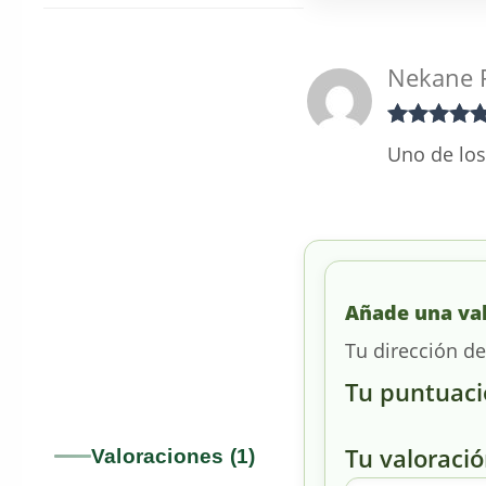
Nekane 
Valorado co
Uno de los
5
de 5
Añade una va
Tu dirección de
Tu puntuac
Tu valoraci
Valoraciones (1)