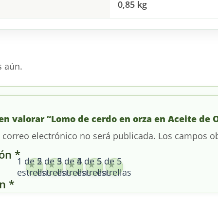
0,85 kg
s aún.
 en valorar “Lomo de cerdo en orza en Aceite de O
 correo electrónico no será publicada.
Los campos ob
ión
*
1 de 5
2 de 5
3 de 5
4 de 5
5 de 5
estrellas
estrellas
estrellas
estrellas
estrellas
ón
*