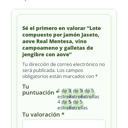
Sé el primero en valorar “Lote
compuesto por jamón Jaseto,
aove Real Mentesa, vino
campoameno y galletas de
jengibre con aove”
Tu dirección de correo electrónico no
será publicada.
Los campos
obligatorios están marcados con
*
Tu
1 de 5
2 de 5
3 de 5
puntuación
*
estrellas
estrellas
estrellas
4 de 5
5 de 5
estrellas
estrellas
Tu valoración
*