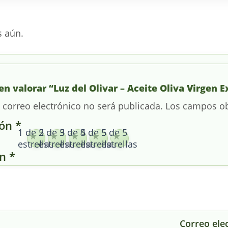
s aún.
en valorar “Luz del Olivar – Aceite Oliva Virgen
 correo electrónico no será publicada.
Los campos ob
ión
*
1 de 5
2 de 5
3 de 5
4 de 5
5 de 5
estrellas
estrellas
estrellas
estrellas
estrellas
ón
*
Correo ele