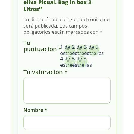
oliva Picual. Bag in box 3
Litros”
Tu dirección de correo electrónico no
será publicada.
Los campos
obligatorios están marcados con
*
Tu
1 de 5
2 de 5
3 de 5
puntuación
*
estrellas
estrellas
estrellas
4 de 5
5 de 5
estrellas
estrellas
Tu valoración
*
Nombre
*