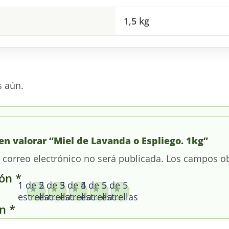
1,5 kg
s aún.
en valorar “Miel de Lavanda o Espliego. 1kg”
 correo electrónico no será publicada.
Los campos ob
ión
*
1 de 5
2 de 5
3 de 5
4 de 5
5 de 5
estrellas
estrellas
estrellas
estrellas
estrellas
ón
*