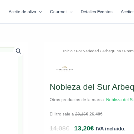
6
Aceite de oliva
Gourmet
Detalles Eventos
Aceite
Inicio
/
Por Variedad
/
Arbequina
/
Prem
Nobleza del Sur Arbe
Otros productos de la marca:
Nobleza del S
El litro sale a
28,16
€
26,40
€
14,08
€
13,20
€
IVA incluido.