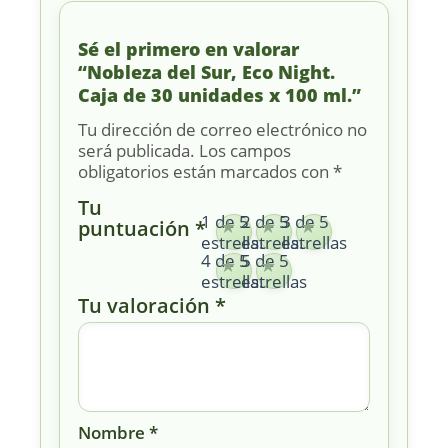
Sé el primero en valorar
“Nobleza del Sur, Eco Night.
Caja de 30 unidades x 100 ml.”
Tu dirección de correo electrónico no
será publicada.
Los campos
obligatorios están marcados con
*
Tu
1 de 5
2 de 5
3 de 5
puntuación
*
estrellas
estrellas
estrellas
4 de 5
5 de 5
estrellas
estrellas
Tu valoración
*
Nombre
*