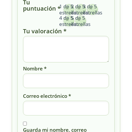
Tu
1 de 5
2 de 5
3 de 5
puntuación
*
estrellas
estrellas
estrellas
4 de 5
5 de 5
estrellas
estrellas
Tu valoración
*
Nombre
*
Correo electrónico
*
Guarda mi nombre, correo