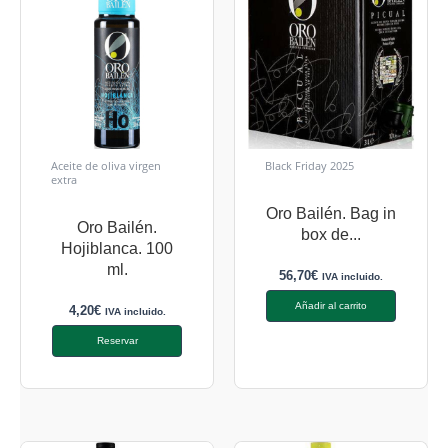
Aceite de oliva virgen
Black Friday 2025
extra
Oro Bailén. Bag in
Oro Bailén.
box de...
Hojiblanca. 100
ml.
56,70
€
IVA incluido.
Añadir al carrito
4,20
€
IVA incluido.
Reservar