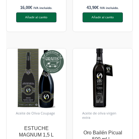
16,00
€
43,90
€
IVA incluido.
IVA incluido.
Añadir al carrito
Añadir al carrito
Aceite de Oliva Coupage
Aceite de oliva virgen
extra
ESTUCHE
Oro Bailén Picual
MAGNUM 1,5 L