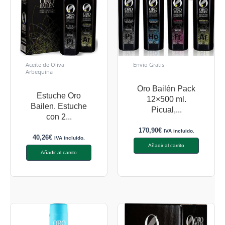
Aceite de Oliva
Envio Gratis
Arbequina
Oro Bailén Pack
Estuche Oro
12×500 ml.
Bailen. Estuche
Picual,...
con 2...
170,90
€
IVA incluido.
40,26
€
IVA incluido.
Añadir al carrito
Añadir al carrito