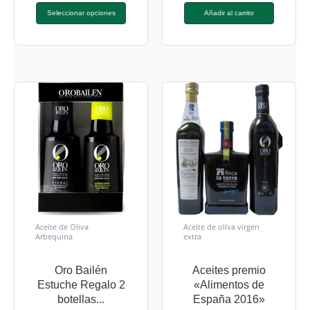
Seleccionar opciones
Añadir al carrito
Aceite de Oliva
Aceite de oliva virgen
Arbequina
extra
Oro Bailén
Aceites premio
Estuche Regalo 2
«Alimentos de
botellas...
España 2016»