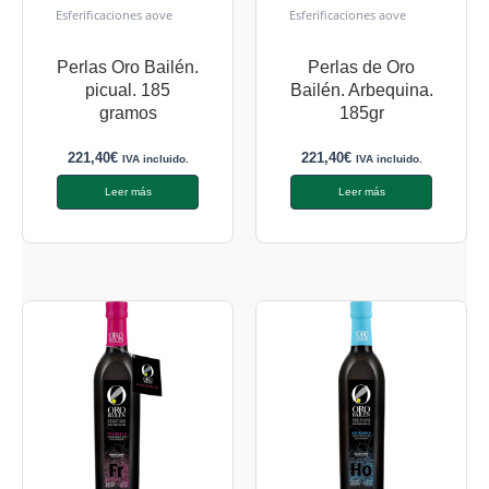
Esferificaciones aove
Esferificaciones aove
Perlas Oro Bailén.
Perlas de Oro
picual. 185
Bailén. Arbequina.
gramos
185gr
221,40
€
221,40
€
IVA incluido.
IVA incluido.
Leer más
Leer más