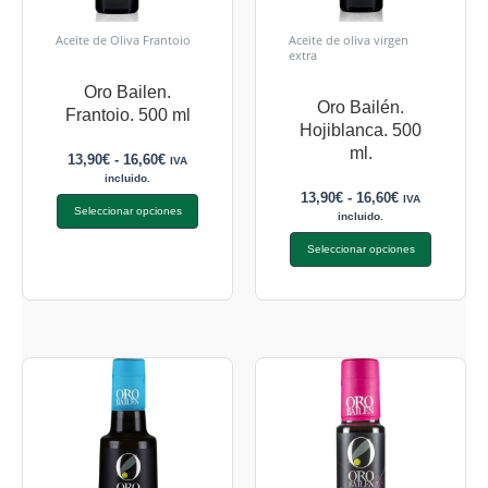
Aceite de Oliva Frantoio
Aceite de oliva virgen
extra
Oro Bailen.
Oro Bailén.
Frantoio. 500 ml
Hojiblanca. 500
ml.
13,90
€
-
16,60
€
IVA
incluido.
13,90
€
-
16,60
€
IVA
Seleccionar opciones
incluido.
Seleccionar opciones