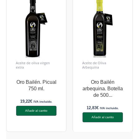
Aceite de oliva virgen
Aceite de Oliva
extra
Arbequina
Oro Bailén. Picual
Oro Bailén
750 ml.
arbequina. Botella
de 500...
19,22
€
IVA incluido.
12,83
€
IVA incluido.
Añadir al carrito
Añadir al carrito