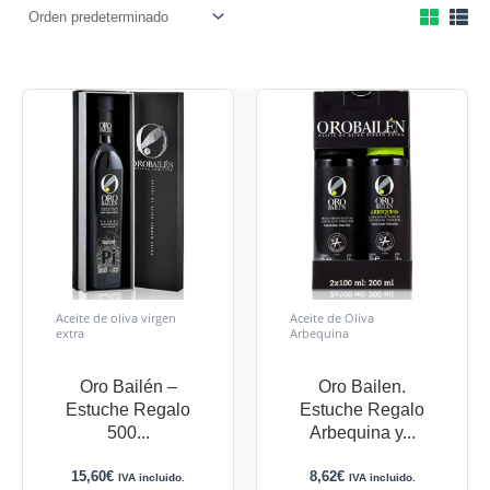
Aceite de oliva virgen
Aceite de Oliva
extra
Arbequina
Oro Bailén –
Oro Bailen.
Estuche Regalo
Estuche Regalo
500...
Arbequina y...
15,60
€
8,62
€
IVA incluido.
IVA incluido.