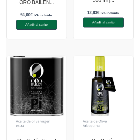
500 ml |...
ORO BAILEN...
12,83
€
IVA incluido.
54,00
€
IVA incluido.
Añadir al carrito
Añadir al carrito
Aceite de oliva virgen
Aceite de Oliva
extra
Arbequina