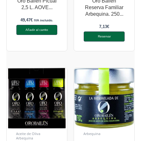
Oro Bailén Picual
Oro Bailén
2,5 L. AOVE...
Reserva Familiar
Arbequina. 250...
49,47
€
IVA incluido.
7,13
€
Añadir al carrito
Reservar
Aceite de Oliva
Arbequina
Arbequina