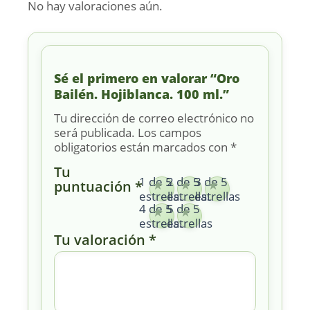
No hay valoraciones aún.
Sé el primero en valorar “Oro
Bailén. Hojiblanca. 100 ml.”
Tu dirección de correo electrónico no
será publicada.
Los campos
obligatorios están marcados con
*
Tu
1 de 5
2 de 5
3 de 5
puntuación
*
estrellas
estrellas
estrellas
4 de 5
5 de 5
estrellas
estrellas
Tu valoración
*