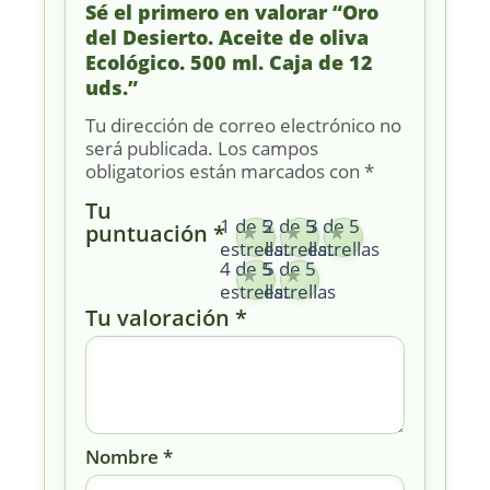
Sé el primero en valorar “Oro
del Desierto. Aceite de oliva
Ecológico. 500 ml. Caja de 12
uds.”
Tu dirección de correo electrónico no
será publicada.
Los campos
obligatorios están marcados con
*
Tu
1 de 5
2 de 5
3 de 5
puntuación
*
estrellas
estrellas
estrellas
4 de 5
5 de 5
estrellas
estrellas
Tu valoración
*
Nombre
*