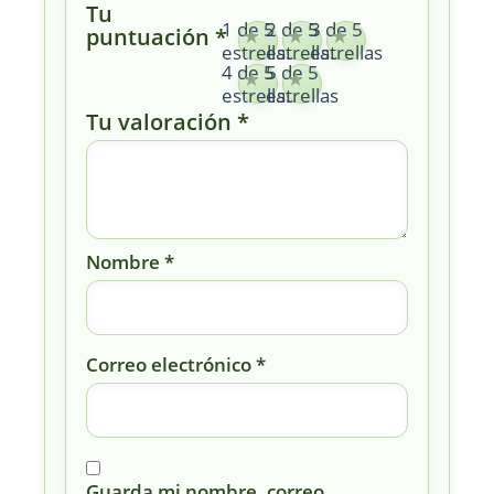
Tu
1 de 5
2 de 5
3 de 5
puntuación
*
estrellas
estrellas
estrellas
4 de 5
5 de 5
estrellas
estrellas
Tu valoración
*
Nombre
*
Correo electrónico
*
Guarda mi nombre, correo