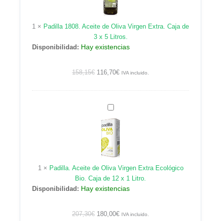
Oliva
Virgen
1
×
Padilla 1808. Aceite de Oliva Virgen Extra. Caja de
Extra.
3 x 5 Litros.
Caja
Hay existencias
Disponibilidad:
de
3
x
158,15
€
116,70
€
IVA incluido.
5
Litros.
Padilla.
Aceite
de
Oliva
Virgen
Extra
1
×
Padilla. Aceite de Oliva Virgen Extra Ecológico
Ecológico
Bio. Caja de 12 x 1 Litro.
Bio.
Hay existencias
Disponibilidad:
Caja
de
12
207,30
€
180,00
€
IVA incluido.