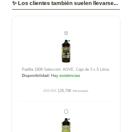
Padilla
1808
Selección.
AOVE.
Caja
de
Padilla 1808 Selección. AOVE. Caja de 3 x 5 Litros.
3
Hay existencias
Disponibilidad:
x
5
Litros.
159,00
€
126,79
€
IVA incluido.
Padilla
1808.
Aceite
de