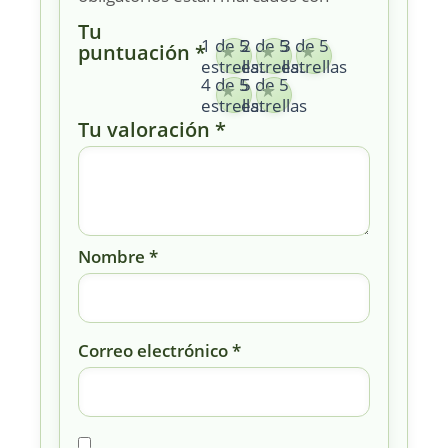
Tu
1 de 5
2 de 5
3 de 5
puntuación
*
estrellas
estrellas
estrellas
4 de 5
5 de 5
estrellas
estrellas
Tu valoración
*
Nombre
*
Correo electrónico
*