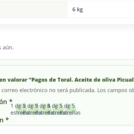
6 kg
s aún.
en valorar “Pagos de Toral. Aceite de oliva Picua
 correo electrónico no será publicada.
Los campos ob
ión
*
1 de 5
2 de 5
3 de 5
4 de 5
5 de 5
estrellas
estrellas
estrellas
estrellas
estrellas
ón
*