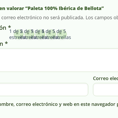
en valorar “Paleta 100% Ibérica de Bellota”
 correo electrónico no será publicada.
Los campos ob
ión
*
1 de 5
2 de 5
3 de 5
4 de 5
5 de 5
estrellas
estrellas
estrellas
estrellas
estrellas
ón
*
Correo ele
mbre, correo electrónico y web en este navegador 