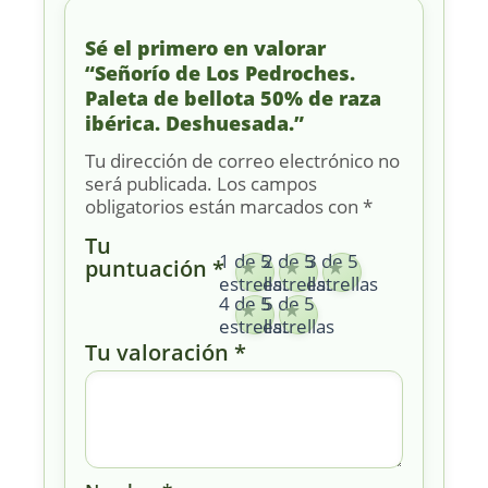
Sé el primero en valorar
“Señorío de Los Pedroches.
Paleta de bellota 50% de raza
ibérica. Deshuesada.”
Tu dirección de correo electrónico no
será publicada.
Los campos
obligatorios están marcados con
*
Tu
1 de 5
2 de 5
3 de 5
puntuación
*
estrellas
estrellas
estrellas
4 de 5
5 de 5
estrellas
estrellas
Tu valoración
*