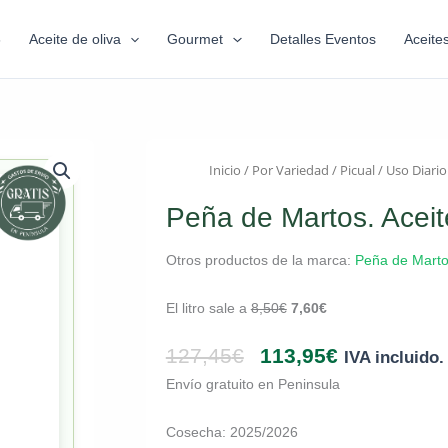
6
Aceite de oliva
Gourmet
Detalles Eventos
Aceite
Inicio
/
Por Variedad
/
Picual
/
Uso Diario
Peña de Martos. Aceite
Otros productos de la marca:
Peña de Mart
El litro sale a
8,50
€
7,60
€
127,45
€
113,95
€
IVA incluido.
Envío gratuito en Peninsula
Cosecha: 2025/2026