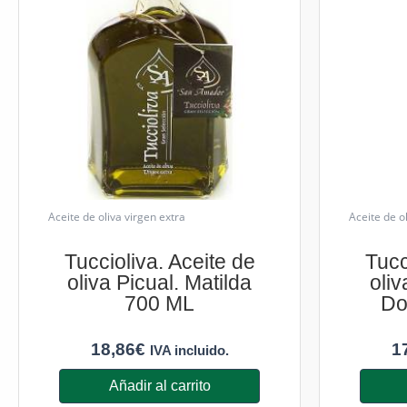
Aceite de oliva virgen extra
Aceite de o
Tuccioliva. Aceite de
Tucc
oliva Picual. Matilda
oliv
700 ML
Do
18,86
€
1
IVA incluido.
Añadir al carrito