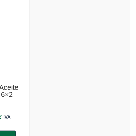
Aceite
. 6×2
€
IVA