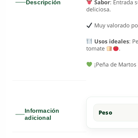
Sabor
: Entrada 
Descripción
deliciosa.
Muy valorado por 
Usos ideales
: P
tomate
.
¡Peña de Martos e
Información
Peso
adicional