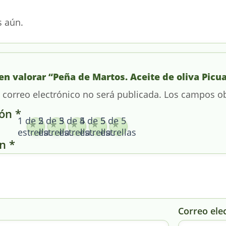
s aún.
en valorar “Peña de Martos. Aceite de oliva Picual
 correo electrónico no será publicada.
Los campos ob
ión
*
1 de 5
2 de 5
3 de 5
4 de 5
5 de 5
estrellas
estrellas
estrellas
estrellas
estrellas
ón
*
Correo ele