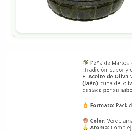
Peña de Martos –
¡Tradición, sabor y 
El
Aceite de Oliva
(Jaén)
, cuna del ol
destaca por su sab
Formato
: Pack d
Color
: Verde ama
Aroma
: Complej