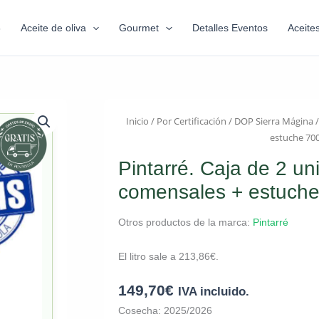
6
Aceite de oliva
Gourmet
Detalles Eventos
Aceite
Inicio
/
Por Certificación
/
DOP Sierra Mágina
/
estuche 700
Pintarré. Caja de 2 un
comensales + estuche 
Otros productos de la marca:
Pintarré
El litro sale a
213,86
€
.
149,70
€
IVA incluido.
Cosecha: 2025/2026