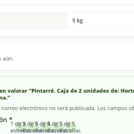
5 kg
s aún.
 en valorar “Pintarré. Caja de 2 unidades de: Hor
na.”
 correo electrónico no será publicada.
Los campos ob
ión
*
1 de 5
2 de 5
3 de 5
4 de 5
5 de 5
estrellas
estrellas
estrellas
estrellas
estrellas