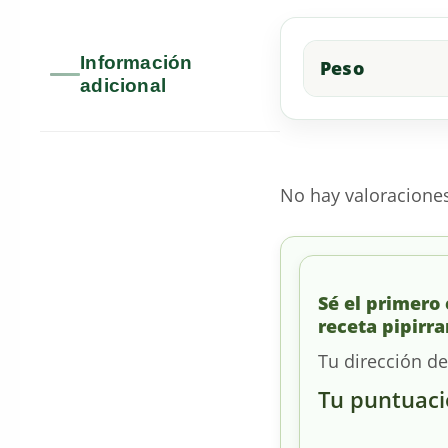
Información
Peso
adicional
No hay valoracione
Sé el primero
receta pipirra
Tu dirección de
Tu puntuac