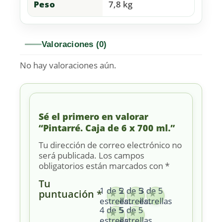
Peso
7,8 kg
Valoraciones (0)
No hay valoraciones aún.
Sé el primero en valorar
“Pintarré. Caja de 6 x 700 ml.”
Tu dirección de correo electrónico no
será publicada.
Los campos
obligatorios están marcados con
*
Tu
1 de 5
2 de 5
3 de 5
puntuación
*
estrellas
estrellas
estrellas
4 de 5
5 de 5
estrellas
estrellas