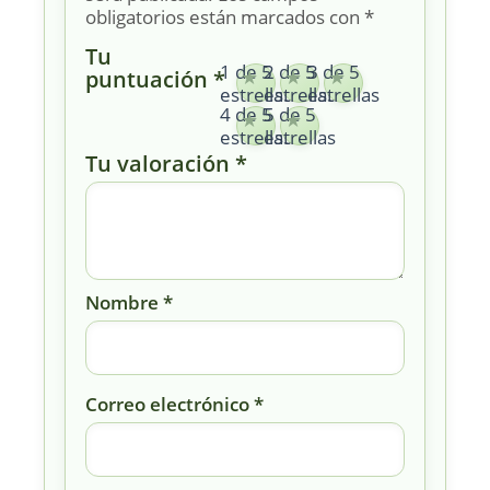
obligatorios están marcados con
*
Tu
1 de 5
2 de 5
3 de 5
puntuación
*
estrellas
estrellas
estrellas
4 de 5
5 de 5
estrellas
estrellas
Tu valoración
*
Nombre
*
Correo electrónico
*