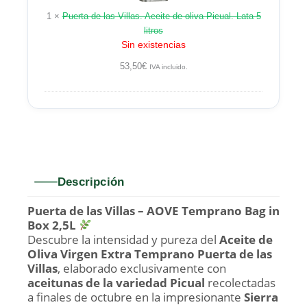
de
1
×
Puerta de las Villas. Aceite de oliva Picual. Lata 5
oliva
litros
Picual.
Sin existencias
Lata
5
53,50
€
IVA incluido.
litros
Descripción
Puerta de las Villas – AOVE Temprano Bag in
Box 2,5L
Descubre la intensidad y pureza del
Aceite de
Oliva Virgen Extra Temprano Puerta de las
Villas
, elaborado exclusivamente con
aceitunas de la variedad Picual
recolectadas
a finales de octubre en la impresionante
Sierra