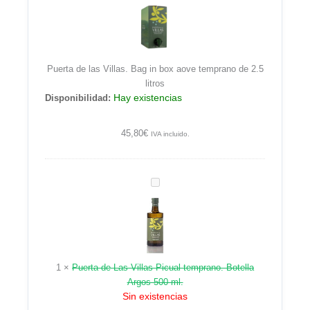
las
Villas.
Bag
in
Puerta de las Villas. Bag in box aove temprano de 2.5
box
litros
aove
Hay existencias
Disponibilidad:
temprano
de
2.5
45,80
€
IVA incluido.
litros
Puerta
de
Las
Villas
Picual
temprano.
1
×
Puerta de Las Villas Picual temprano. Botella
Botella
Argos 500 ml.
Argos
Sin existencias
500