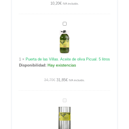
ml.
10,20
€
IVA incluido.
Puerta
de
las
Villas.
Aceite
de
1
×
Puerta de las Villas. Aceite de oliva Picual. 5 litros
oliva
Hay existencias
Disponibilidad:
Picual.
5
litros
34,79
€
31,85
€
IVA incluido.
Puerta
de
las
Villas.
Aceite