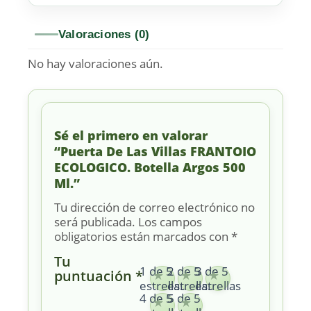
Valoraciones (0)
No hay valoraciones aún.
Sé el primero en valorar
“Puerta De Las Villas FRANTOIO
ECOLOGICO. Botella Argos 500
Ml.”
Tu dirección de correo electrónico no
será publicada.
Los campos
obligatorios están marcados con
*
Tu
1 de 5
2 de 5
3 de 5
puntuación
*
estrellas
estrellas
estrellas
4 de 5
5 de 5