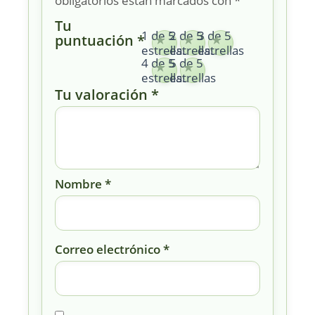
obligatorios están marcados con
*
Tu
1 de 5
2 de 5
3 de 5
puntuación
*
estrellas
estrellas
estrellas
4 de 5
5 de 5
estrellas
estrellas
Tu valoración
*
Nombre
*
Correo electrónico
*