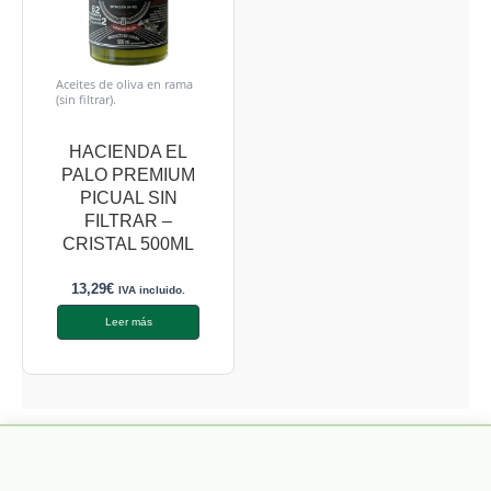
Aceites de oliva en rama
(sin filtrar).
HACIENDA EL
PALO PREMIUM
PICUAL SIN
FILTRAR –
CRISTAL 500ML
13,29
€
IVA incluido.
Leer más