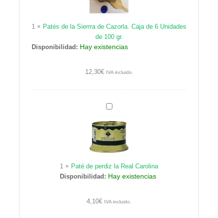
de
Cazorla.
1
×
Patés de la Sierrra de Cazorla. Caja de 6 Unidades
Caja
de 100 gr.
de
Hay existencias
Disponibilidad:
6
Unidades
de
12,30
€
IVA incluido.
100
gr.
Paté
de
perdiz
la
Real
Carolina
1
×
Paté de perdiz la Real Carolina
Hay existencias
Disponibilidad:
4,10
€
IVA incluido.