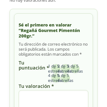
No hay valoraciones aún.
Sé el primero en valorar
“Regañá Gourmet Pimentón
200gr.”
Tu dirección de correo electrónico no
será publicada.
Los campos
obligatorios están marcados con
*
Tu
1 de 5
2 de 5
3 de 5
puntuación
*
estrellas
estrellas
estrellas
4 de 5
5 de 5
estrellas
estrellas
Tu valoración
*