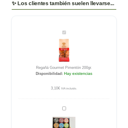
Regañá
Gourmet
Pimentón
200gr.
Regañá Gourmet Pimentón 200gr.
Hay existencias
Disponibilidad:
3,10
€
IVA incluido.
Patés
de
la
Sierrra