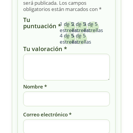
será publicada.
Los campos
obligatorios están marcados con
*
Tu
1 de 5
2 de 5
3 de 5
puntuación
*
estrellas
estrellas
estrellas
4 de 5
5 de 5
estrellas
estrellas
Tu valoración
*
Nombre
*
Correo electrónico
*