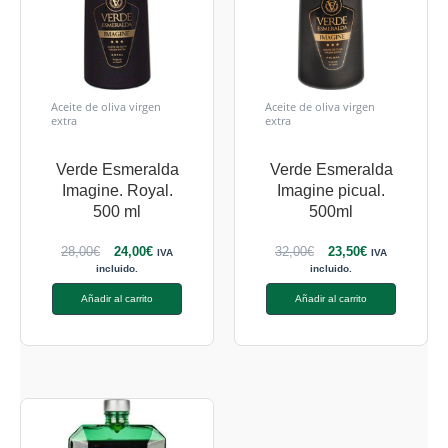
Aceite de oliva virgen
Aceite de oliva virgen
extra
extra
Verde Esmeralda
Verde Esmeralda
Imagine. Royal.
Imagine picual.
500 ml
500ml
28,00
€
24,00
€
32,00
€
23,50
€
IVA
IVA
incluido.
incluido.
Añadir al carrito
Añadir al carrito