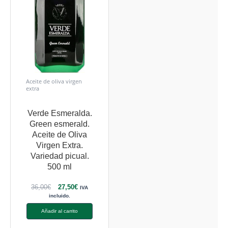
Aceite de oliva virgen
extra
Verde Esmeralda.
Green esmerald.
Aceite de Oliva
Virgen Extra.
Variedad picual.
500 ml
36,00
€
27,50
€
IVA
incluido.
Añadir al carrito