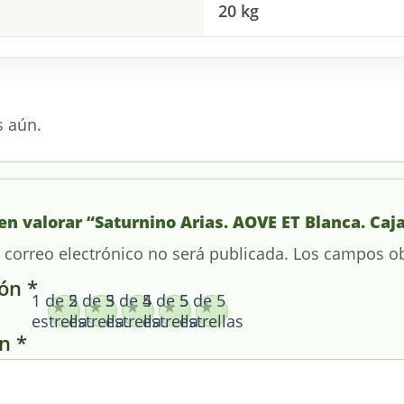
20 kg
s aún.
en valorar “Saturnino Arias. AOVE ET Blanca. Caja 
 correo electrónico no será publicada.
Los campos ob
ión
*
1 de 5
2 de 5
3 de 5
4 de 5
5 de 5
estrellas
estrellas
estrellas
estrellas
estrellas
ón
*