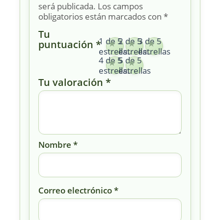
será publicada.
Los campos
obligatorios están marcados con
*
Tu
1 de 5
2 de 5
3 de 5
puntuación
*
estrellas
estrellas
estrellas
4 de 5
5 de 5
estrellas
estrellas
Tu valoración
*
Nombre
*
Correo electrónico
*