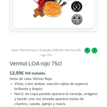
Inicio
/
Por Formato
/
Estándar (500ml)
/ Vermut LOA
rojo 75cl
Vermut LOA rojo 75cl
12,55
€
IVA incluido.
Nota de cata. Vermú Rojo
Vista; color ámbar, marrón rojizo de aspecto
brillante y limpio.
Nariz; en copa parada aparece la naranja, orégano
y laurel, una vez aireada aparece notas de
cilantro, canela, ajenjo y macis.