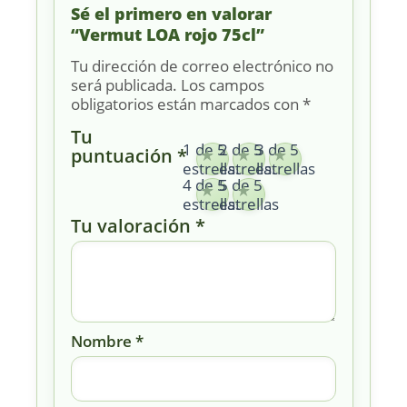
Sé el primero en valorar
“Vermut LOA rojo 75cl”
Tu dirección de correo electrónico no
será publicada.
Los campos
obligatorios están marcados con
*
Tu
1 de 5
2 de 5
3 de 5
puntuación
*
estrellas
estrellas
estrellas
4 de 5
5 de 5
estrellas
estrellas
Tu valoración
*
Nombre
*