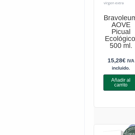
virgen extra
Bravoleu
AOVE
Picual
Ecológico
500 ml.
15,28
€
IVA
incluido.
Añadir al
carrito