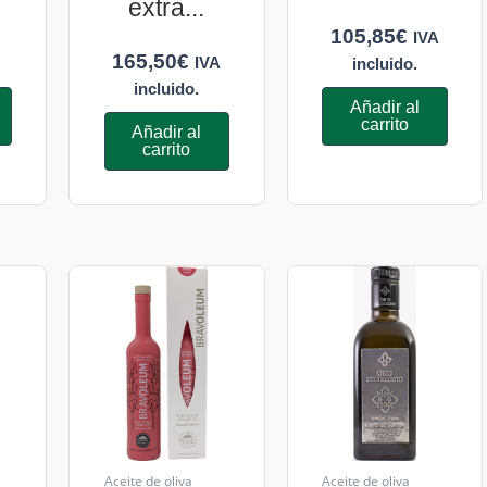
extra...
105,85
€
IVA
165,50
€
IVA
incluido.
incluido.
Añadir al
carrito
Añadir al
carrito
Aceite de oliva
Aceite de oliva