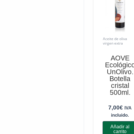
Aceite de oliva
virgen extra
AOVE
Ecológic
UnOlivo.
Botella
cristal
500ml.
7,00
€
IVA
incluido.
Añadir al
carrito