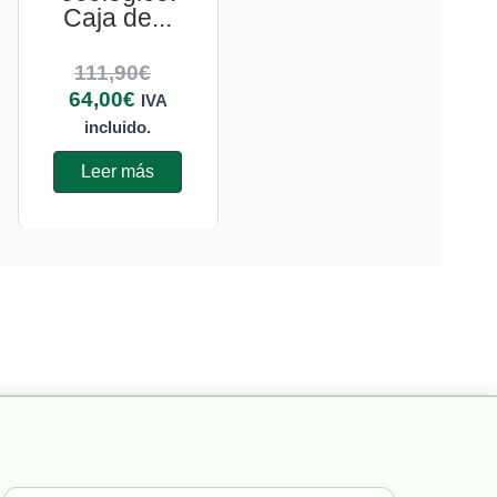
Caja de...
111,90
€
64,00
€
IVA
incluido.
Leer más