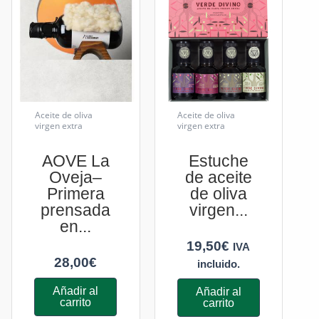
Aceite de oliva
Aceite de oliva
virgen extra
virgen extra
AOVE La
Estuche
Oveja–
de aceite
Primera
de oliva
prensada
virgen...
en...
19,50
€
IVA
28,00
€
incluido.
Añadir al
Añadir al
carrito
carrito