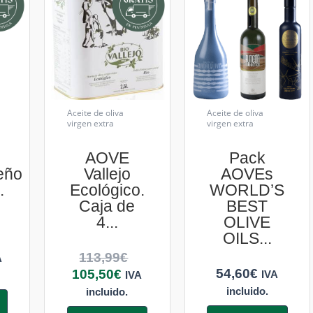
Aceite de oliva
Aceite de oliva
virgen extra
virgen extra
AOVE
Pack
eño
Vallejo
AOVEs
.
Ecológico.
WORLD’S
Caja de
BEST
4...
OLIVE
OILS...
113,99
€
A
54,60
€
105,50
€
IVA
IVA
incluido.
incluido.