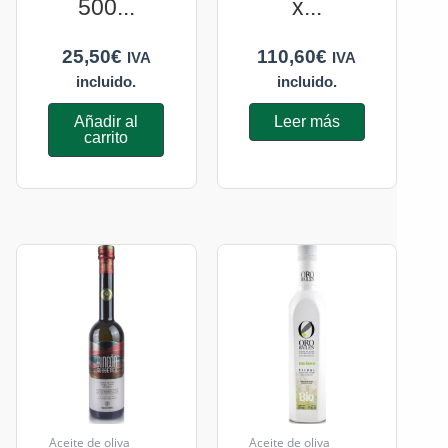
500...
x...
25,50
€
110,60
€
IVA
IVA
incluido.
incluido.
Añadir al
Leer más
carrito
Aceite de oliva
Aceite de oliva