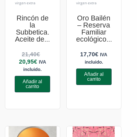
virgen extra
virgen extra
Rincón de
Oro Bailén
la
– Reserva
Subbetica.
Familiar
Aceite de...
ecológico...
21,40
€
17,70
€
IVA
20,95
€
IVA
incluido.
incluido.
Añadir al
carrito
Añadir al
carrito