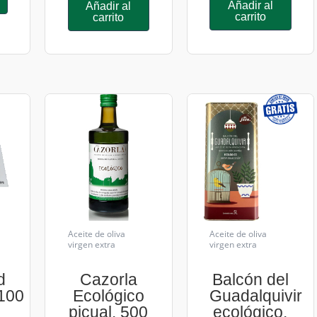
Añadir al
Añadir al
carrito
carrito
Aceite de oliva
Aceite de oliva
virgen extra
virgen extra
d
Cazorla
Balcón del
100
Ecológico
Guadalquivir
picual. 500
ecológico.