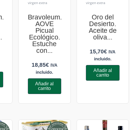
virgen extra
virgen extra
m.
Bravoleum.
Oro del
AOVE
Desierto.
Picual
Aceite de
.
Ecológico.
oliva...
Estuche
con...
15,70
€
IVA
incluido.
18,85
€
IVA
Añadir al
incluido.
carrito
Añadir al
carrito