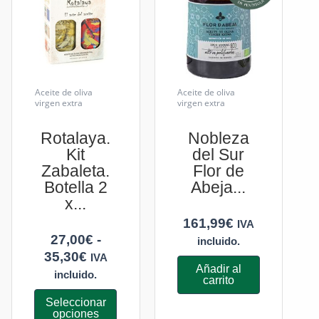
Aceite de oliva
Aceite de oliva
virgen extra
virgen extra
es
Rotalaya.
Nobleza
Kit
del Sur
Zabaleta.
Flor de
Botella 2
Abeja...
x...
161,99
€
IVA
27,00
€
-
incluido.
35,30
€
IVA
Añadir al
incluido.
carrito
Seleccionar
opciones