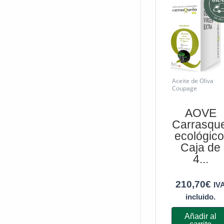
Aceite de Oliva
Coupage
AOVE
Carrasqu
ecológico
Caja de
4...
210,70
€
IV
incluido.
Añadir al