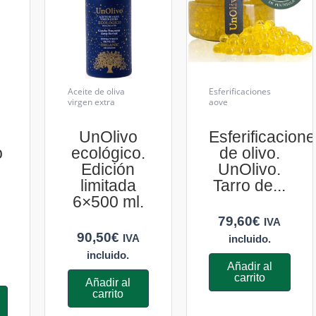
Aceite de oliva
Esferificaciones
virgen extra
aove
UnOlivo
Esferificacion
o
ecológico.
de olivo.
Edición
UnOlivo.
limitada
Tarro de...
6×500 ml.
79,60
€
IVA
90,50
€
IVA
incluido.
incluido.
Añadir al
carrito
Añadir al
carrito