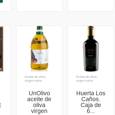
Aceite de oliva
Aceite de oliva
virgen extra
virgen extra
UnOlivo
Huerta Los
aceite de
Caños.
t
oliva
Caja de
virgen
6...