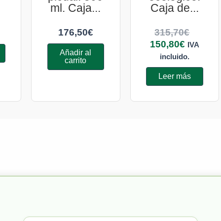
ml. Caja...
Caja de...
176,50
€
315,70
€
150,80
€
IVA
Añadir al
incluido.
carrito
Leer más