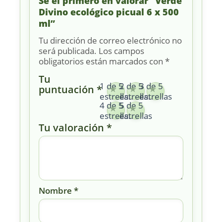
Sé el primero en valorar “Verde
Divino ecológico picual 6 x 500
ml”
Tu dirección de correo electrónico no
será publicada.
Los campos
obligatorios están marcados con
*
Tu
1 de 5
2 de 5
3 de 5
puntuación
*
estrellas
estrellas
estrellas
4 de 5
5 de 5
estrellas
estrellas
Tu valoración
*
Nombre
*