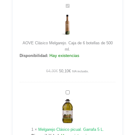
AOVE
Clásico
Melgarejo.
Caja
de
6
AOVE Clásico Melgarejo. Caja de 6 botellas de 500
botellas
ml.
de
Hay existencias
Disponibilidad:
500
ml.
64,30
€
50,10
€
IVA incluido.
Melgarejo
Clásico
picual.
Garrafa
5
L.
1
×
Melgarejo Clásico picual. Garrafa 5 L.