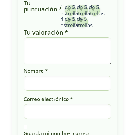
Tu
1 de 5
2 de 5
3 de 5
puntuación
*
estrellas
estrellas
estrellas
4 de 5
5 de 5
estrellas
estrellas
Tu valoración
*
Nombre
*
Correo electrónico
*
Guarda mi nombre, correo