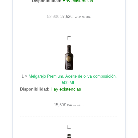
Hay existencias
Disponibilidad:
52,90
€
37,62
€
IVA incluido.
Melgarejo
Premium.
Aceite
de
oliva
composición.
1
×
Melgarejo Premium. Aceite de oliva composición.
500
500 ML.
ML.
Hay existencias
Disponibilidad:
15,50
€
IVA incluido.
Melgarejo.
Aceite