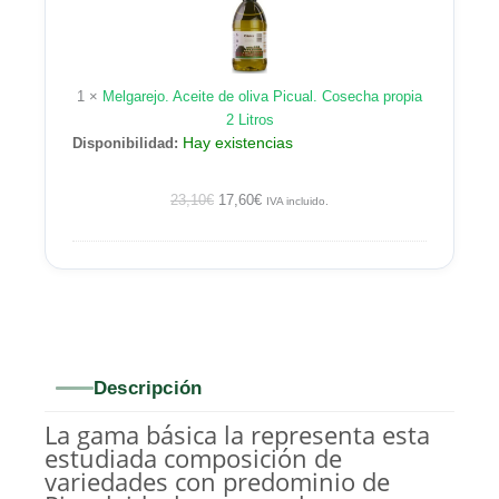
de
oliva
Picual.
Cosecha
1
×
Melgarejo. Aceite de oliva Picual. Cosecha propia
propia
2 Litros
2
Hay existencias
Disponibilidad:
Litros
23,10
€
17,60
€
IVA incluido.
Descripción
La gama básica la representa esta
estudiada composición de
variedades con predominio de