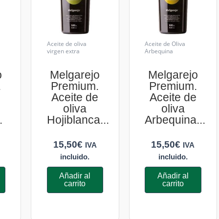
Aceite de oliva
Aceite de Oliva
virgen extra
Arbequina
o
Melgarejo
Melgarejo
.
Premium.
Premium.
e
Aceite de
Aceite de
oliva
oliva
.
Hojiblanca...
Arbequina...
15,50
€
15,50
€
IVA
IVA
incluido.
incluido.
Añadir al
Añadir al
carrito
carrito