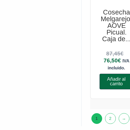
Cosecha
Melgarejo
AOVE
Picual.
Caja de..
87,45
€
76,50
€
IVA
incluido.
Añadir al
carrito
1
2
→