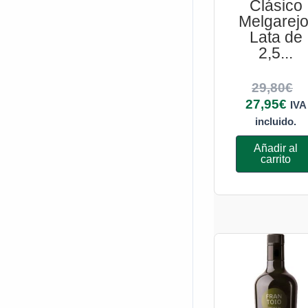
Clásico
Melgarejo
Lata de
2,5...
29,80
€
27,95
€
IVA
incluido.
Añadir al
carrito