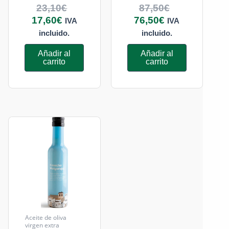
23,10
€
87,50
€
17,60
€
76,50
€
IVA
IVA
incluido.
incluido.
Añadir al
Añadir al
carrito
carrito
Aceite de oliva
virgen extra