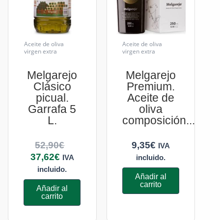
Aceite de oliva
Aceite de oliva
virgen extra
virgen extra
Melgarejo
Melgarejo
Clásico
Premium.
picual.
Aceite de
Garrafa 5
oliva
L.
composición....
52,90
€
9,35
€
IVA
37,62
€
IVA
incluido.
incluido.
Añadir al
carrito
Añadir al
carrito