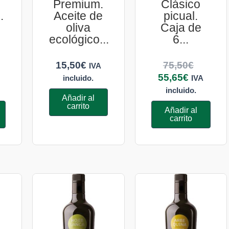
Premium.
Clásico
.
Aceite de
picual.
oliva
Caja de
ecológico...
6...
15,50
€
75,50
€
IVA
55,65
€
incluido.
IVA
incluido.
Añadir al
carrito
Añadir al
carrito