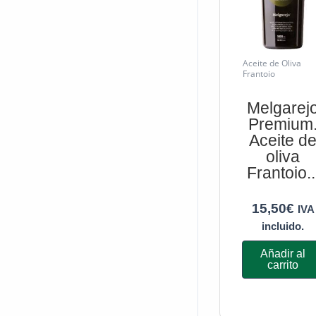
Aceite de Oliva
Frantoio
Melgarej
Premium
Aceite d
oliva
Frantoio..
15,50
€
IVA
incluido.
Añadir al
carrito