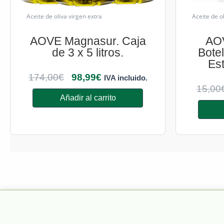
Aceite de oliva virgen extra
Aceite de o
AOVE Magnasur. Caja
AO
de 3 x 5 litros.
Bote
Es
174,00
€
98,99
€
IVA incluido.
15,00
Añadir al carrito