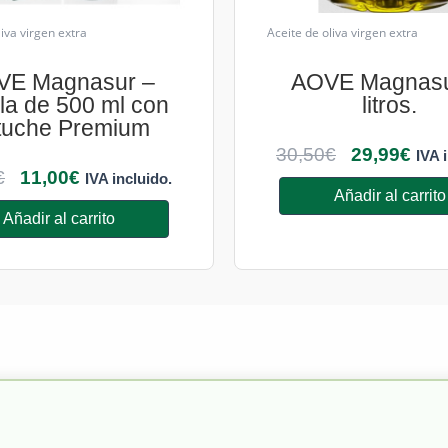
liva virgen extra
Aceite de oliva virgen extra
VE Magnasur –
AOVE Magnasu
lla de 500 ml con
litros.
tuche Premium
30,50
€
29,99
€
IVA 
€
11,00
€
IVA incluido.
Añadir al carrito
Añadir al carrito