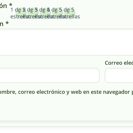
ión
*
1 de 5
2 de 5
3 de 5
4 de 5
5 de 5
estrellas
estrellas
estrellas
estrellas
estrellas
ón
*
Correo ele
mbre, correo electrónico y web en este navegador 