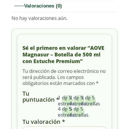
Valoraciones (0)
No hay valoraciones aún.
Sé el primero en valorar “AOVE
Magnasur – Botella de 500 ml
con Estuche Premium”
Tu dirección de correo electrónico no
será publicada.
Los campos
obligatorios están marcados con
*
Tu
1 de 5
2 de 5
3 de 5
puntuación
*
estrellas
estrellas
estrellas
4 de 5
5 de 5
estrellas
estrellas
Tu valoración
*