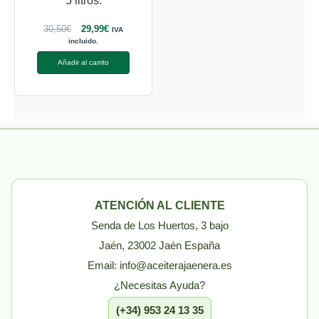
5 litros.
30,50
€
29,99
€
IVA
incluido.
Añadir al carrito
ATENCIÓN AL CLIENTE
Senda de Los Huertos, 3 bajo
Jaén, 23002 Jaén España
Email: info@aceiterajaenera.es
¿Necesitas Ayuda?
(+34) 953 24 13 35