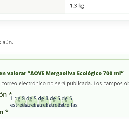
1,3 kg
s aún.
 en valorar “AOVE Mergaoliva Ecológico 700 ml”
 correo electrónico no será publicada.
Los campos ob
ión
*
1 de 5
2 de 5
3 de 5
4 de 5
5 de 5
estrellas
estrellas
estrellas
estrellas
estrellas
ón
*