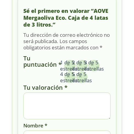
Sé el primero en valorar “AOVE
Mergaoliva Eco. Caja de 4 latas
de 3 litros.”
Tu dirección de correo electrónico no
será publicada.
Los campos
obligatorios están marcados con
*
Tu
1 de 5
2 de 5
3 de 5
puntuación
*
estrellas
estrellas
estrellas
4 de 5
5 de 5
estrellas
estrellas
Tu valoración
*
Nombre
*