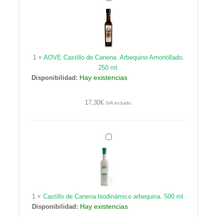
Castillo
de
Canena.
Arbequino
Amontillado.
1
×
AOVE Castillo de Canena. Arbequino Amontillado.
250
250 ml.
ml.
Hay existencias
Disponibilidad:
17,30
€
IVA incluido.
Castillo
de
Canena
biodinámico
arbequina.
500
1
×
Castillo de Canena biodinámico arbequina. 500 ml.
ml.
Hay existencias
Disponibilidad: