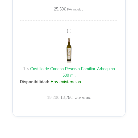
25,50
€
IVA incluido.
Castillo
de
Canena
Reserva
Familiar.
Arbequina
1
×
Castillo de Canena Reserva Familiar. Arbequina
500
500 ml.
ml.
Hay existencias
Disponibilidad:
19,20
€
18,75
€
IVA incluido.