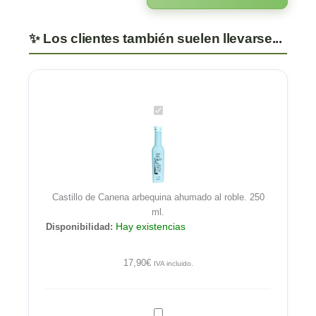
Castillo
de
Canena
arbequina
ahumado
al
Castillo de Canena arbequina ahumado al roble. 250
roble.
ml.
250
Hay existencias
Disponibilidad:
ml.
17,90
€
IVA incluido.
AOVE