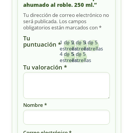
ahumado al roble. 250 ml.”
Tu dirección de correo electrónico no
será publicada.
Los campos
obligatorios están marcados con
*
Tu
1 de 5
2 de 5
3 de 5
puntuación
*
estrellas
estrellas
estrellas
4 de 5
5 de 5
estrellas
estrellas
Tu valoración
*
Nombre
*
Correo electrónico
*