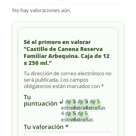
No hay valoraciones aún.
Sé el primero en valorar
“Castillo de Canena Reserva
Familiar Arbequina. Caja de 12
x 250 ml.”
Tu dirección de correo electrónico no
será publicada.
Los campos
obligatorios están marcados con
*
Tu
1 de 5
2 de 5
3 de 5
puntuación
*
estrellas
estrellas
estrellas
4 de 5
5 de 5
estrellas
estrellas
Tu valoración
*